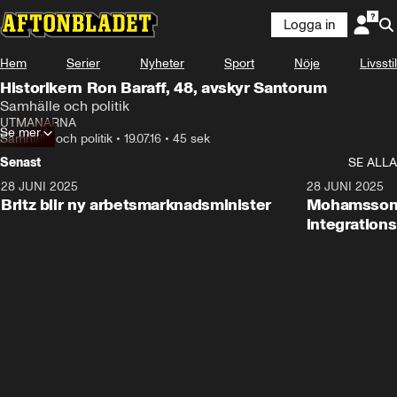
Logga in
Hem
Serier
Nyheter
Sport
Nöje
Livsstil
Historikern Ron Baraff, 48, avskyr Santorum
Samhälle och politik
UTMANARNA
Se mer
Samhälle och politik
•
19.07.16
•
45 sek
Senast
SE ALLA
28 JUNI 2025
1:48
28 JUNI 2025
Britz blir ny arbetsmarknadsminister
Mohamsson b
integration