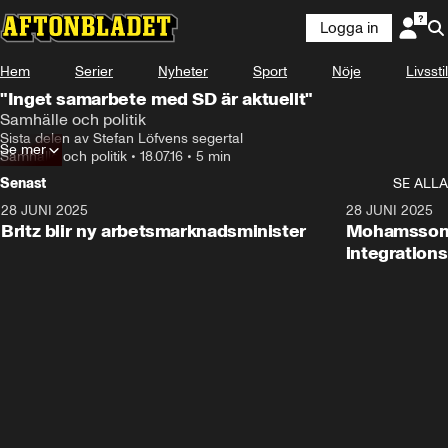
Logga in
Hem
Serier
Nyheter
Sport
Nöje
Livsstil
"Inget samarbete med SD är aktuellt"
Samhälle och politik
Sista delen av Stefan Löfvens segertal
Se mer
Samhälle och politik
•
18.07.16
•
5 min
Senast
SE ALLA
28 JUNI 2025
1:48
28 JUNI 2025
Britz blir ny arbetsmarknadsminister
Mohamsson b
integration