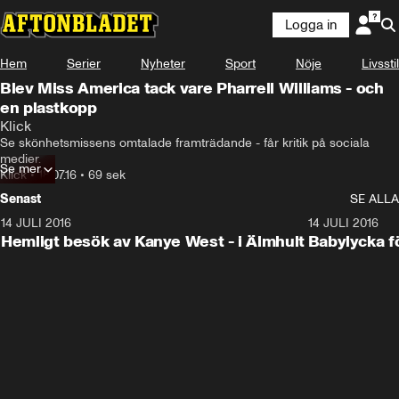
Logga in
Hem
Serier
Nyheter
Sport
Nöje
Livsstil
Blev Miss America tack vare Pharrell Williams - och
en plastkopp
Klick
Se skönhetsmissens omtalade framträdande - får kritik på sociala 
medier.
Se mer
Klick
•
18.07.16
•
69 sek
Senast
SE ALLA
14 JULI 2016
7:02
14 JULI 2016
Hemligt besök av Kanye West - i Älmhult
Babylycka f