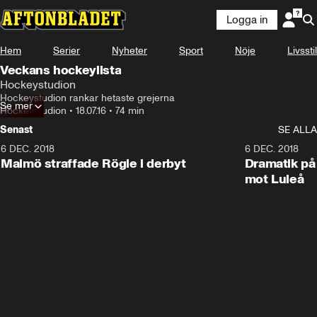
Logga in
Hem
Serier
Nyheter
Sport
Nöje
Livsstil
Veckans hockeylista
Hockeystudion
Hockeystudion rankar hetaste grejerna
Se mer
Hockeystudion
•
18.07.16
•
74 min
Senast
SE ALLA
6 DEC. 2018
0:50
6 DEC. 2018
Malmö straffade Rögle i derbyt
Dramatik på
mot Luleå