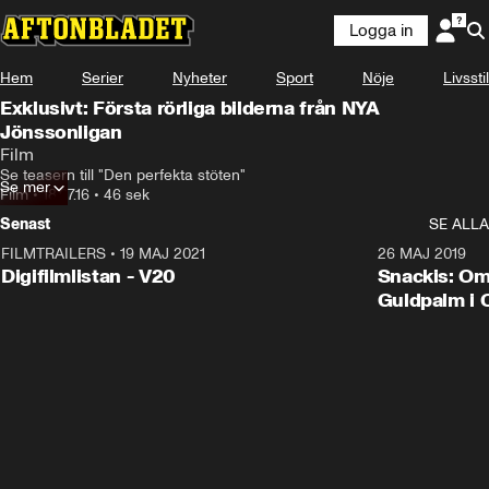
Logga in
Hem
Serier
Nyheter
Sport
Nöje
Livsstil
Exklusivt: Första rörliga bilderna från NYA
Jönssonligan
Film
Se teasern till "Den perfekta stöten"
Se mer
Film
•
18.07.16
•
46 sek
Senast
SE ALLA
FILMTRAILERS
•
19 MAJ 2021
2:00
26 MAJ 2019
Digifilmlistan - V20
Snackis: Om
Guldpalm i