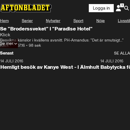
Logga in
Hem
Serier
Nyheter
Sport
Nöje
Livsstil
Se "Broderssveket" i "Paradise Hotel"
Klick
Besvikna känslor i kvällens avsnitt. PH-Amandus: "Det är smutsigt..."
Se mer
Klick
•
18.07.16
•
98 sek
Senast
SE ALLA
14 JULI 2016
7:02
14 JULI 2016
Hemligt besök av Kanye West - i Älmhult
Babylycka f