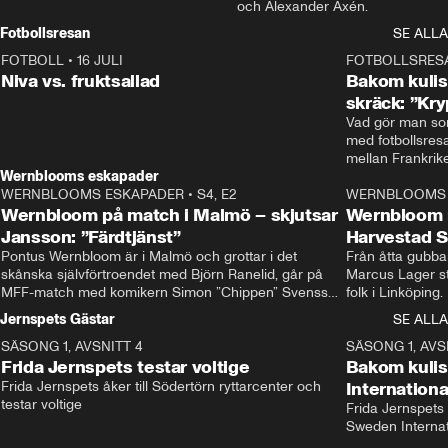
och Alexander Axén.
Fotbollsresan
SE ALLA
FOTBOLL
•
16 JULI
0:44
FOTBOLLSRES
Niva vs. fruktsallad
Bakom kulis
skräck: ”Kry
Vad gör man som
med fotbollsres
Wernblooms eskapader
WERNBLOOMS ESKAPADER
•
S4, E2
38:23
WERNBLOOMS 
Wernbloom på match i Malmö – skjutsar
Wernbloom 
Jansson: ”Färdtjänst”
Harvestad 
Pontus Wernbloom är i Malmö och grottar i det 
Från åtta gubbar 
skånska självförtroendet med Björn Ranelid, går på 
Marcus Lager sta
MFF-match med komikern Simon ”Chippen” Svensson 
folk i Linköping
och hjälper skadade stjärnbacken Pontus Jansson 
och Wernbloom kl
Jernspets Gästar
SE ALLA
hem. 
SÄSONG 1, AVSNITT 4
13:37
SÄSONG 1, AVS
Frida Jernspets testar voltige
Bakom kuli
Frida Jernspets åker till Södertörn ryttarcenter och 
Internation
testar voltige
Frida Jernspets 
Sweden Interna