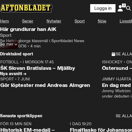
Logga in
Hem
Serier
Nyheter
Sport
Nöje
Livsstil
Här grundlurar han AIK
Sport
Se Helsingborgs klassmål i Sportbladet News
Se mer
Sport
•
18.07.16
•
4 min
Direktsänd sport
SE ALLA
FOTBOLL
•
I MORGON 17:45
ISHOCKEY
•
ON
Plus
Plus
ŠK Slovan Bratislava – Mjällby
Östersund 
Nya avsnitt →
SPORT
•
7 JUNI
16:36
JIMMY HJÄRTA
Gör löptester med Andreas Almgren
En dag med 
Jimmy Wixtröm 
under debuten i
Senaste sportklippen
SE ALLA
FÖR 13 MIN SEN
0:57
I DAG 19:20
Historisk EM-medalj –
Finalfiasko för Johansso