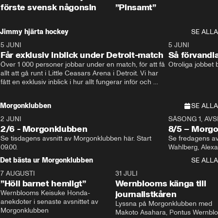
förste svensk någonsin
”Pinsamt”
Jimmy hjärta hockey
SE ALLA
5 JUNI
11:14
5 JUNI
Får exklusiv inblick under Detroit-match
Så förvandl
Över 1 000 personer jobbar under en match, för att få 
Otroliga jobbet
allt att gå runt i Little Ceasars Arena i Detroit. Vi har 
fått en exklusiv inblick i hur allt fungerar inför och 
under match i världens bästa hockeyliga
Morgonklubben
SE ALLA
2 JUNI
SÄSONG 1, AVSN
2/6 - Morgonklubben
8/5 – Morg
Se tisdagens avsnitt av Morgonklubben här. Start 
Se fredagens av
09.00. 
Det bästa ur Morgonklubben
SE ALLA
7 AUGUSTI
1:14
31 JULI
”Höll barnet hemligt”
Wernblooms känga till
Wernblooms Keisuke Honda-
journalistkåren
anekdoter i senaste avsnittet av 
Lyssna på Morgonklubben med 
Morgonklubben
Makoto Asahara, Pontus Wernblo