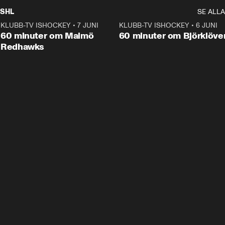
SHL
SE ALLA
KLUBB-TV ISHOCKEY
•
7 JUNI
1:02:53
KLUBB-TV ISHOCKEY
•
6 JUNI
1:0
Plus
60 minuter om Malmö
60 minuter om Björklöve
Redhawks