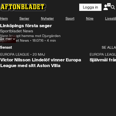
Logga in
Hem
Serier
Nyheter
Sport
Nöje
Livsstil
Linköpings första seger
Sportbladet News
Vann knappt hemma mot Djurgården
Se mer
Sportbladet News
•
18.07.16
•
4 min
Senast
SE ALLA
EUROPA LEAGUE
•
20 MAJ
1:32
EUROPA LEAG
Victor Nilsson Lindelöf vinner Europa
Självmål frå
League med sitt Aston Villa