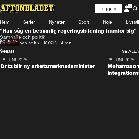
Logga in
Hem
Serier
Nyheter
Sport
Nöje
Livsstil
"Han såg en besvärlig regeringsbildning framför sig"
Samhälle och politik
Se mer
Samhälle och politik
•
18.07.16
•
4 min
Senast
SE ALLA
28 JUNI 2025
1:48
28 JUNI 2025
Britz blir ny arbetsmarknadsminister
Mohamsson b
integration