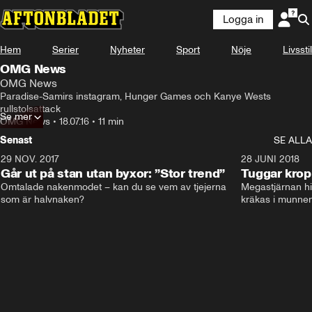
Logga in
Hem
Serier
Nyheter
Sport
Nöje
Livsstil
OMG News
OMG News
Paradise-Samirs instagram, Hunger Games och Kanye Wests 
rullstolsattack
Se mer
OMG News
•
18.07.16
•
11 min
Senast
SE ALLA
29 NOV. 2017
14:21
28 JUNI 2018
Går ut på stan utan byxor: ”Stor trend”
Tuggar kro
Omtalade nakenmodet – kan du se vem av tjejerna 
Megastjärnan hit
som är halvnaken?
kräkas i munnen