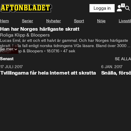
Logga in
Hem
Serier
Nyheter
Sport
Nöje
Livsstil
Han har Norges härligaste skratt
Roliga Klipp & Bloopers
Lucas Emil, är ett och ett halvt år gammal. Och har Norges härligaste 
skratt. I alla fall enligt norska tidningens VGs läsare. Bland över 3000 
Se mer
barnskratt röstade läsarna framLucas Emil, och hans mamma har 
Roliga Klipp & Bloopers
•
18.07.16
•
47 sek
lovat att videon ska visas på hans studentexamen, även om det är en 
Senast
SE ALLA
bit dit.
17 JULI 2017
0:29
6 JAN. 2017
Tvillingarna får hela internet att skratta
Snälla, förs