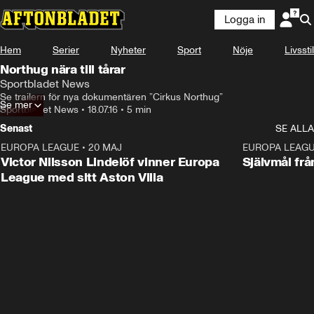
Logga in
Hem
Serier
Nyheter
Sport
Nöje
Livsstil
Northug nära till tårar
Sportbladet News
Se trailern för nya dokumentären ”Cirkus Northug”
Se mer
Sportbladet News
•
18.07.16
•
5 min
Senast
SE ALLA
EUROPA LEAGUE
•
20 MAJ
1:32
EUROPA LEAG
Victor Nilsson Lindelöf vinner Europa
Självmål frå
League med sitt Aston Villa