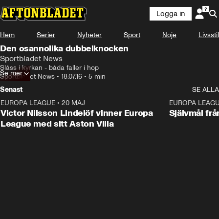
Logga in
Hem
Serier
Nyheter
Sport
Nöje
Livsstil
Den osannolika dubbelknocken
Sportbladet News
Slåss i kyrkan - båda faller i hop
Se mer
Sportbladet News
•
18.07.16
•
5 min
Senast
SE ALLA
EUROPA LEAGUE
•
20 MAJ
1:32
EUROPA LEAG
Victor Nilsson Lindelöf vinner Europa
Självmål frå
League med sitt Aston Villa