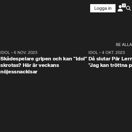
Logga in
SE ALLA
1
IDOL
•
6 NOV. 2023
3:25
IDOL
•
4 OKT. 2023
Skådespelare gripen och kan "Idol"
Då slutar Pär Ler
skrotas? Här är veckans
"Jag kan tröttna på
nöjessnackisar