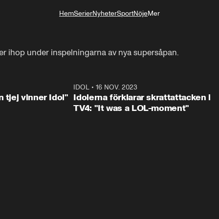
Hem
Serier
Nyheter
Sport
Nöje
Mer
Livsstil
er ihop under inspelningarna av nya supersåpan.
1:23
IDOL
•
16 NOV. 2023
0:3
 tjej vinner Idol"
Idolerna förklarar skrattattacken i
TV4: "It was a LOL-moment"