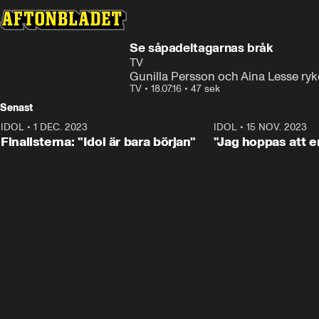
Se såpadeltagarnas bråk
TV
Gunilla Persson och Aina Lesse ryk
TV
•
18.07.16
•
47 sek
Senast
IDOL
•
1 DEC. 2023
0:56
IDOL
•
15 NOV. 2023
Finalisterna: "Idol är bara början"
"Jag hoppas att en