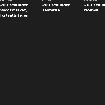
24 JUNI
5:00
2 JUNI
4:23
20 APRIL
200 sekunder –
200 sekunder –
200 sekun
Vaccinfusket,
Testerna
Normal
fortsättningen