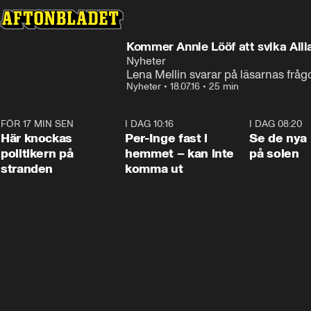
Kommer Annie Lööf att svika Alli
Nyheter
Lena Mellin svarar på läsarnas fråg
Nyheter
•
18.07.16
•
25 min
FÖR 17 MIN SEN
0:45
I DAG 10:16
1:26
I DAG 08:20
Här knockas
Per-Inge fast i
Se de nya 
politikern på
hemmet – kan inte
på solen
stranden
komma ut