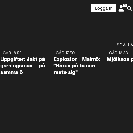
Logga in
SE ALLA
5
I GÅR 18:52
0:33
I GÅR 17:50
1:10
I GÅR 12:33
Uppgifter: Jakt på
Explosion i Malmö:
Mjölkaos p
gärningsman – på
”Håren på benen
samma ö
reste sig”