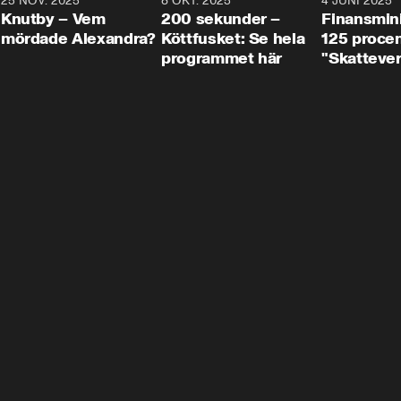
3
25 NOV. 2025
31:05
8 OKT. 2025
4:29
4 JUNI 2025
Knutby – Vem
200 sekunder –
Finansmin
mördade Alexandra?
Köttfusket: Se hela
125 procent
programmet här
"Skattever
viktig uppg