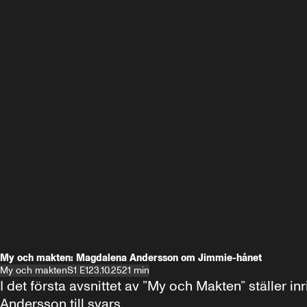
My och makten: Magdalena Andersson om Jimmie-hånet
My och makten
S1 E1
23.10.25
21 min
I det första avsnittet av ”My och Makten” ställe
Andersson till svars.