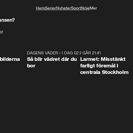
Hem
Serier
Nyheter
Sport
Nöje
Mer
Livsstil
ansen?
or
0:31
DAGENS VÄDER
•
I DAG 02:30
1:06
I GÅR 21:41
0:3
bilderna
Så blir vädret där du
Larmet: Misstänkt
bor
farligt föremål i
centrala Stockholm