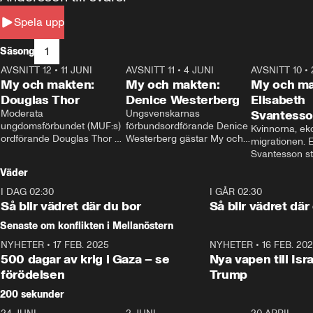
Spela upp
1
Säsong
AVSNITT 12
•
11 JUNI
26:27
AVSNITT 11
•
4 JUNI
23:40
AVSNITT 10
•
My och makten:
My och makten:
My och ma
Douglas Thor
Denice Westerberg
Elisabeth
Moderata 
Ungsvenskarnas 
Svantess
ungdomsförbundet (MUF:s) 
förbundsordförande Denice 
Kvinnorna, ek
ordförande Douglas Thor 
Westerberg gästar My och 
migrationen. E
gästar My och makten. I 
makten. I avsnittet 
Svantesson stäl
avsnittet diskuteras 
diskuteras migrationsfrågan 
när finansmini
Väder
tonårsutvisningarna och hur 
och hur SD ska locka 
Moderaterna ska locka 
kvinnliga väljare. 
I DAG 02:30
1:06
I GÅR 02:30
väljare till valet i höst. 
Så blir vädret där du bor
Så blir vädret där
Senaste om konflikten i Mellanöstern
NYHETER
•
17 FEB. 2025
0:45
NYHETER
•
16 FEB. 20
500 dagar av krig i Gaza – se
Nya vapen till Isr
förödelsen
Trump
200 sekunder