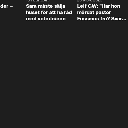
4:24
10 FEBRUARI
4:13
26 NOV. 2025
8:1
der –
Sara måste sälja
Leif GW: ”Har hon
huset för att ha råd
mördat pastor
med veterinären
Fossmos fru? Svar
nej.”