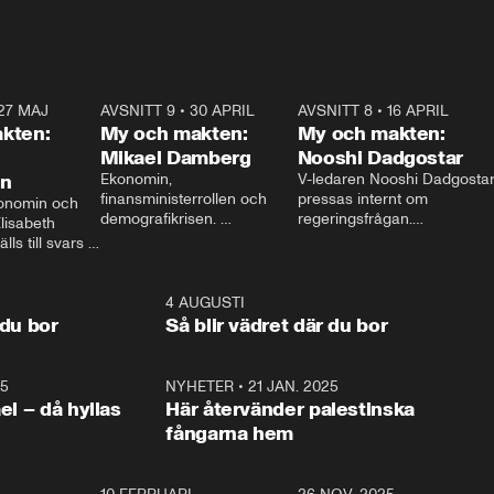
27 MAJ
3:51
AVSNITT 9
•
30 APRIL
24:00
AVSNITT 8
•
16 APRIL
25:1
kten:
My och makten:
My och makten:
Mikael Damberg
Nooshi Dadgostar
on
Ekonomin, 
V-ledaren Nooshi Dadgostar
finansministerrollen och 
pressas internt om 
onomin och 
demografikrisen. 
regeringsfrågan.

lisabeth 
Oppositionen ställs till svars 
I Aftonbladets 
ls till svars 
när Socialdemokraternas 
partiledarutfrågning ”My 
stern gästar 
Mikael Damberg gästar My 
och Makten” sätter hon ner 
My och Makten. 
och Makten. 
foten mot kritikerna:

1:06
4 AUGUSTI
1:0
– Vi ställer upp i val. Ska vi 
 du bor
Så blir vädret där du bor
vara med så sitter vi förstås 
25
1:22
NYHETER
•
21 JAN. 2025
0:5
ael – då hyllas
Här återvänder palestinska
fångarna hem