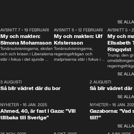
SE ALLA
7
AVSNITT 7
•
19 FEBRUARI
24:30
AVSNITT 6
•
12 FEBRUARI
27:30
AVSNITT 5
•
My och makten:
My och makten: Ulf
My och ma
Simona Mohamsson
Kristersson
Elisabeth
 
Tonårsutvisningarna, skolan 
Tonårsutvisningarna, 
Ringqvist
och och krisen i Liberalerna 
regeringsfrågan och 
Trump, den gr
står i fokus i det sjunde 
matpriserna står i fokus i 
omställningen
avsnittet av ”My och 
det sjätte avsnittet av ”My 
regeringsfråga
makten”. Se när 
och makten”. Se när 
centrum i det 
SE ALLA
Aftonbladets inrikespolitiska 
Aftonbladets inrikespolitiska 
avsnittet av ”
kommentator My 
kommentator My 
6
3 AUGUSTI
1:06
2 AUGUSTI
Makten”. Se nä
Rohwedder ställer 
Rohwedder ställer 
Så blir vädret där du bor
Så blir vädret där
Aftonbladets in
utbildnings- och 
statsminister Ulf Kristersson 
kommentator 
SE ALLA
integrationsminister Simona 
till svars.
Rohwedder stäl
Mohamsson till svars.
Centerpartiets
2
NYHETER
•
16 JAN. 2025
1:01
NYHETER
•
16 JAN. 20
Thand Ring till
Ahmed, 40, är fast i Gaza: ”Vill
Gazaborna: ”Vad s
tillbaka till Sverige”
till?”
SE ALLA