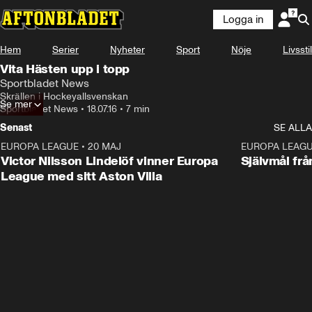
Logga in
Hem
Serier
Nyheter
Sport
Nöje
Livsstil
Vita Hästen upp i topp
Sportbladet News
Skrällen i Hockeyallsvenskan
Se mer
Sportbladet News
•
18.07.16
•
7 min
Senast
SE ALLA
EUROPA LEAGUE
•
20 MAJ
1:32
EUROPA LEAG
Victor Nilsson Lindelöf vinner Europa
Självmål frå
League med sitt Aston Villa