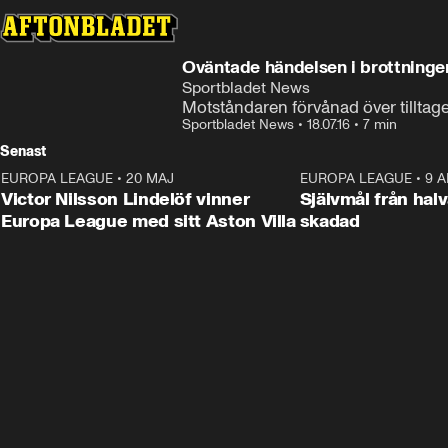
Oväntade händelsen i brottninge
Sportbladet News
Motståndaren förvånad över tilltage
Sportbladet News
•
18.07.16
•
7 min
Senast
EUROPA LEAGUE
•
20 MAJ
1:32
EUROPA LEAGUE
•
9 A
Victor Nilsson Lindelöf vinner
Självmål från hal
Europa League med sitt Aston Villa
skadad