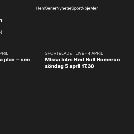
Hem
Serier
Nyheter
Sport
Nöje
Mer
Livsstil
n
t
PRIL
1:03
SPORTBLADET LIVE
•
4 APRIL
1:0
va plan – sen
Missa inte: Red Bull Homerun
söndag 5 april 17.30