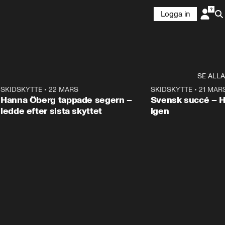
Logga in
SE ALLA
9
SKIDSKYTTE
•
22 MARS
0:55
SKIDSKYTTE
•
21 MAR
Hanna Öberg tappade segern –
Svensk succé – 
ledde efter sista skyttet
igen