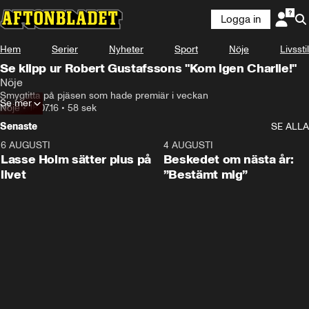
Logga in
Hem
Serier
Nyheter
Sport
Nöje
Livsstil
Se klipp ur Robert Gustafssons "Kom igen Charlie!"
Nöje
Smygtitta på pjäsen som hade premiär i veckan
Se mer
Nöje
•
18.07.16
•
58 sek
Senaste
SE ALLA
6 AUGUSTI
1:04
4 AUGUSTI
Lasse Holm sätter plus på
Beskedet om nästa år:
livet
”Bestämt mig”