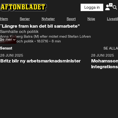
Logga in
Hem
Serier
Nyheter
Sport
Nöje
Livsstil
˝Längre fram kan det bli samarbete”
Samhälle och politik
Anna Kinberg Batra (M) efter mötet med Stefan Löfven
Se mer
Samhälle och politik
•
18.07.16
•
8 min
Senast
SE ALLA
28 JUNI 2025
1:48
28 JUNI 2025
Britz blir ny arbetsmarknadsminister
Mohamsson b
integration