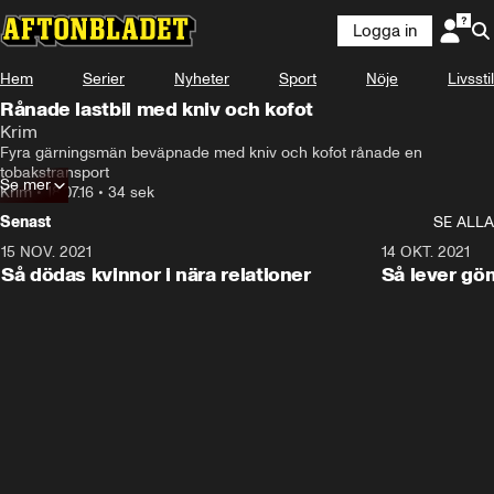
Logga in
Hem
Serier
Nyheter
Sport
Nöje
Livsstil
Rånade lastbil med kniv och kofot
Krim
Fyra gärningsmän beväpnade med kniv och kofot rånade en 
tobakstransport
Se mer
Krim
•
18.07.16
•
34 sek
Senast
SE ALLA
15 NOV. 2021
3:28
14 OKT. 2021
Så dödas kvinnor i nära relationer
Så lever gö