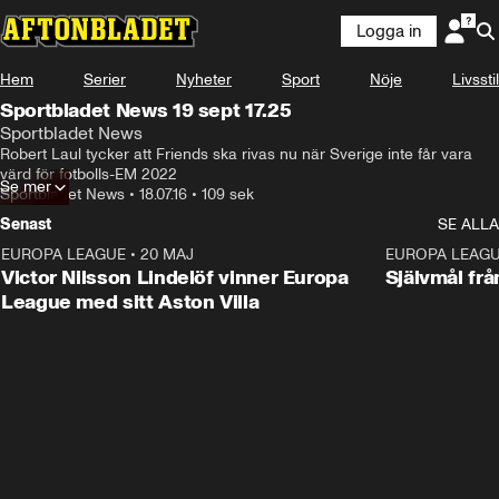
Logga in
Hem
Serier
Nyheter
Sport
Nöje
Livsstil
Sportbladet News 19 sept 17.25
Sportbladet News
Robert Laul tycker att Friends ska rivas nu när Sverige inte får vara 
värd för fotbolls-EM 2022
Se mer
Sportbladet News
•
18.07.16
•
109 sek
Senast
SE ALLA
EUROPA LEAGUE
•
20 MAJ
1:32
EUROPA LEAG
Victor Nilsson Lindelöf vinner Europa
Självmål frå
League med sitt Aston Villa