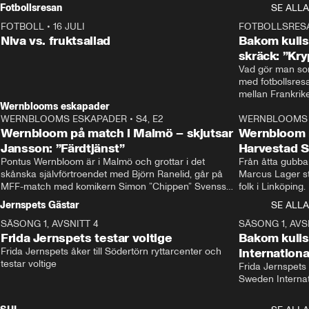
Rydström tar över
Fotbollsresan
SE ALLA
FOTBOLL
•
16 JULI
0:44
FOTBOLLSRES
Niva vs. fruktsallad
Bakom kulis
skräck: ”Kry
Vad gör man som
med fotbollsres
Wernblooms eskapader
WERNBLOOMS ESKAPADER
•
S4, E2
38:23
WERNBLOOMS 
Wernbloom på match i Malmö – skjutsar
Wernbloom 
Jansson: ”Färdtjänst”
Harvestad 
Pontus Wernbloom är i Malmö och grottar i det 
Från åtta gubbar 
skånska självförtroendet med Björn Ranelid, går på 
Marcus Lager sta
MFF-match med komikern Simon ”Chippen” Svensson 
folk i Linköping
och hjälper skadade stjärnbacken Pontus Jansson 
och Wernbloom kl
Jernspets Gästar
SE ALLA
hem. 
SÄSONG 1, AVSNITT 4
13:37
SÄSONG 1, AVS
Frida Jernspets testar voltige
Bakom kuli
Frida Jernspets åker till Södertörn ryttarcenter och 
Internation
testar voltige
Frida Jernspets 
Sweden Interna