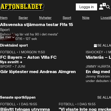
Logga in
Hem
Serier
Nyheter
Sport
Nöje
Livsstil
Allsvenska stjärnorna testar Fifa 15
Sport
Bahoui "Jag lär väl ha 90 i det mesta"
Se mer
Sport
•
18.07.16
•
127 sek
Direktsänd sport
SE ALLA
FOTBOLL
•
I MORGON 11:50
ISHOCKEY
•
I 
Plus
Plus
FC Bayern – Aston Villa FC
Västerås – 
Nya avsnitt →
SPORT
•
7 JUNI
16:36
JIMMY HJÄRTA
Gör löptester med Andreas Almgren
En dag med 
Jimmy Wixtröm 
under debuten i
Senaste sportklippen
SE ALLA
FOTBOLL
•
I DAG 19:55
0:29
FOTBOLL
•
I DAG 19:55
Blåvitt tvingas utrymma
”Vi visste inte nog mycke