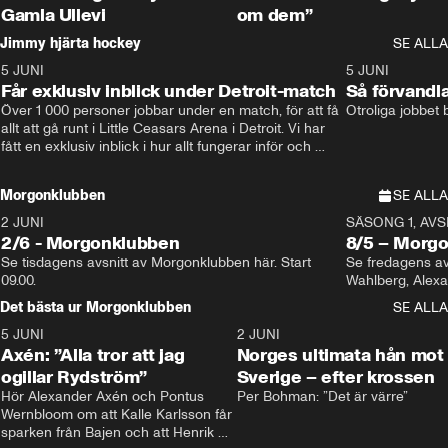
Gamla Ullevi
om dem”
Jimmy hjärta hockey
SE ALLA
5 JUNI
11:14
5 JUNI
Får exklusiv inblick under Detroit-match
Så förvandl
Över 1 000 personer jobbar under en match, för att få 
Otroliga jobbet
allt att gå runt i Little Ceasars Arena i Detroit. Vi har 
fått en exklusiv inblick i hur allt fungerar inför och 
under match i världens bästa hockeyliga
Morgonklubben
SE ALLA
2 JUNI
SÄSONG 1, AVSN
2/6 - Morgonklubben
8/5 – Morg
Se tisdagens avsnitt av Morgonklubben här. Start 
Se fredagens av
09.00. 
Det bästa ur Morgonklubben
SE ALLA
5 JUNI
0:44
2 JUNI
Axén: ”Alla tror att jag
Norges ultimata hån mot
ogillar Rydström”
Sverige – efter krossen
Hör Alexander Axén och Pontus 
Per Bohman: ”Det är värre”
Wernbloom om att Kalle Karlsson får 
sparken från Bajen och att Henrik 