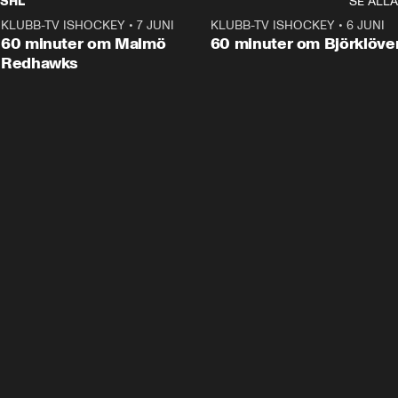
SHL
SE ALLA
KLUBB-TV ISHOCKEY
•
7 JUNI
1:02:53
KLUBB-TV ISHOCKEY
•
6 JUNI
1:0
Plus
60 minuter om Malmö
60 minuter om Björklöve
Redhawks