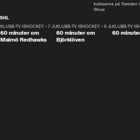
kulisserna på Sweden In
Show
SHL
KLUBB-TV ISHOCKEY
1:02:53
•
7 JUNI
KLUBB-TV ISHOCKEY
1:00:59
•
6 JUNI
KLUBB-TV I
Plus
Plus
60 minuter om
60 minuter om
60 minute
Malmö Redhawks
Björklöven