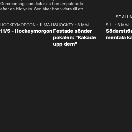
Grimmenhag, som fick sina ben amputerade 
efter en bilolycka. Sen åker hon vidare till ett 
vård- och omsorgsboende med den 76 
SE ALLA
centimeter höga terapihästen Calle.
HOCKEYMORGON
•
11 MAJ
ISHOCKEY
•
3 MAJ
0:22
SHL
•
3 MAJ
n
11/5 - Hockeymorgon
Festade sönder
Söderströ
pokalen: ”Käkade
mentala 
upp dem”