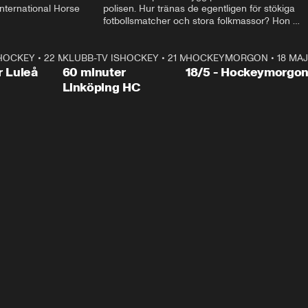
ternational Horse 
polisen. Hur tränas de egentligen för stökiga 
fotbollsmatcher och stora folkmassor? Hon 
hälsar även på hos beridna högvakten, som 
den här dagen ska byta av högvakten, som 
SHOCKEY
1:00:28
•
22 MAJ
KLUBB-TV ISHOCKEY
vaktar slottet.
1:00:18
•
21 MAJ
HOCKEYMORGON
•
18 MAJ
Plus
r Luleå
60 minuter
18/5 - Hockeymorgo
Linköping HC