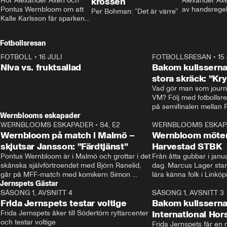
Hör Alexander Axén och 
krossen
Alexander Axén
Pontus Wernbloom om att 
av handsrege
Per Bohman: ”Det är värre”
Kalle Karlsson får sparken 
från Bajen och att Henrik 
Rydström tar över
Fotbollsresan
FOTBOLL
•
16 JULI
0:44
FOTBOLLSRESAN
•
15
Niva vs. fruktsallad
Bakom kulisserna
stora skräck: ”Kr
Vad gör man som journa
VM? Följ med fotbollsr
Wernblooms eskapader
WERNBLOOMS ESKAPADER
•
S4, E2
38:23
WERNBLOOMS ESKAP
Wernbloom på match i Malmö –
Wernbloom möter
skjutsar Jansson: ”Färdtjänst”
Harvestad STBK
Pontus Wernbloom är i Malmö och grottar i det 
Från åtta gubbar i januar
skånska självförtroendet med Björn Ranelid, 
dag. Marcus Lager starta
går på MFF-match med komikern Simon 
lära känna folk i Linköp
Jernspets Gästar
”Chippen” Svensson och hjälper skadade 
STBK en institution – o
SÄSONG 1, AVSNITT 4
stjärnbacken Pontus Jansson hem. 
13:37
rakt in i värmen.
SÄSONG 1, AVSNITT 3
Frida Jernspets testar voltige
Bakom kulissern
Frida Jernspets åker till Södertörn ryttarcenter 
International Ho
och testar voltige
Frida Jernspets får en 