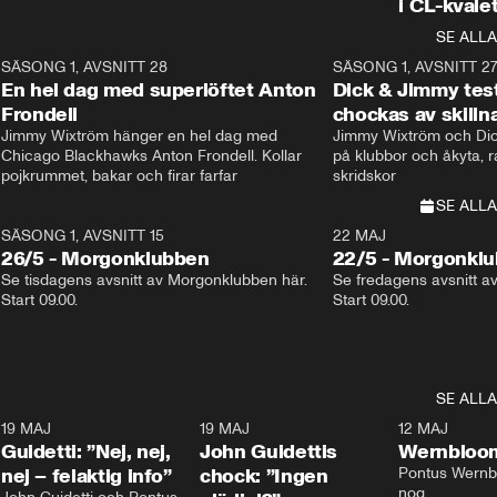
i CL-kvale
SE ALLA
8
SÄSONG 1, AVSNITT 28
20:38
SÄSONG 1, AVSNITT 2
Plus
En hel dag med superlöftet Anton
Dick & Jimmy test
Frondell
chockas av skill
Jimmy Wixtröm hänger en hel dag med 
Jimmy Wixtröm och Dick
Chicago Blackhawks Anton Frondell. Kollar 
på klubbor och åkyta, r
pojkrummet, bakar och firar farfar
skridskor 
SE ALLA
SÄSONG 1, AVSNITT 15
22 MAJ
26/5 - Morgonklubben
22/5 - Morgonkl
Se tisdagens avsnitt av Morgonklubben här. 
Se fredagens avsnitt a
Start 09.00. 
Start 09.00. 
SE ALLA
3
19 MAJ
0:39
19 MAJ
0:34
12 MAJ
Guidetti: ”Nej, nej,
John Guidettis
Wernbloom
nej – felaktig info”
chock: ”Ingen
Pontus Wernbl
nog