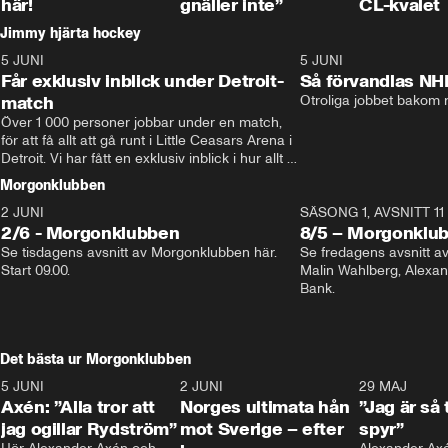
här!
gnäller inte”
CL-kvalet
Jimmy hjärta hockey
5 JUNI
11:14
5 JUNI
Får exklusiv inblick under Detroit-
Så förvandlas NH
match
Otroliga jobbet bakom r
Över 1 000 personer jobbar under en match, 
för att få allt att gå runt i Little Ceasars Arena i 
Detroit. Vi har fått en exklusiv inblick i hur allt 
fungerar inför och under match i världens 
Morgonklubben
bästa hockeyliga
2 JUNI
SÄSONG 1, AVSNITT 11
2/6 - Morgonklubben
8/5 – Morgonklu
Se tisdagens avsnitt av Morgonklubben här. 
Se fredagens avsnitt 
Start 09.00. 
Malin Wahlberg, Alexa
Bank. 
Det bästa ur Morgonklubben
5 JUNI
0:44
2 JUNI
0:26
29 MAJ
Axén: ”Alla tror att
Norges ultimata hån
”Jag är så 
jag ogillar Rydström”
mot Sverige – efter
spyr”