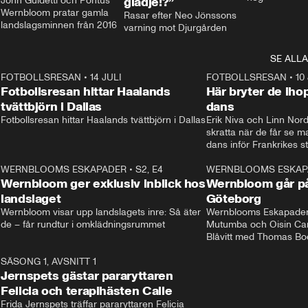
John Guidetti och Pontus 
glädje!?”
Wernbloom pratar gamla 
Rasar efter Neo Jönssons 
landslagsminnen från 2016
varning mot Djurgården
SE ALLA
8
FOTBOLLSRESAN
•
14 JULI
41:35
FOTBOLLSRESAN
•
10
Fotbollsresan hittar Haalands
Här bryter de ih
tvättbjörn i Dallas
dans
Fotbollsresan hittar Haalands tvättbjörn i Dallas
Erik Niva och Linn Nord
skratta när de får se 
dans inför Frankrikes st
VM-kvartsfinalen. 
4
WERNBLOOMS ESKAPADER
•
S2, E4
24:20
WERNBLOOMS ESKAP
Plus
Wernbloom ger exklusiv inblick hos
Wernbloom går på
landslaget
Göteborg
Wernbloom visar upp landslagets inre: Så äter 
Wernblooms Eskapader:
de – får rundtur i omklädningsrummet
Mutumba och Oisin Cant
Blåvitt med Thomas Bo
0
SÄSONG 1, AVSNITT 1
25:12
Jernspets gästar pararyttaren
Felicia och terapihästen Calle
Frida Jernspets träffar pararyttaren Felicia 