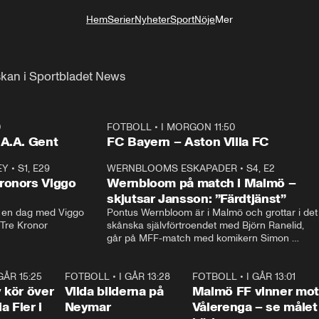
Hem
Serier
Nyheter
Sport
Nöje
Mer
Livsstil
kan i Sportbladet News
0
FOTBOLL
•
I MORGON 11:50
Plus
.A.A. Gent
FC Bayern – Aston Villa FC
EY
•
S1, E29
17:38
WERNBLOOMS ESKAPADER
•
S4, E2
38:2
ronors Viggo
Wernbloom på match i Malmö –
skjutsar Jansson: ”Färdtjänst”
en dag med Viggo 
Pontus Wernbloom är i Malmö och grottar i det 
 Tre Kronor
skånska självförtroendet med Björn Ranelid, 
går på MFF-match med komikern Simon 
”Chippen” Svensson och hjälper skadade 
stjärnbacken Pontus Jansson hem. 
 GÅR 15:25
1:31
FOTBOLL
•
I GÅR 13:28
0:22
FOTBOLL
•
I GÅR 13:01
1:3
kör över
Vilda bilderna på
Malmö FF vinner mot
a Fier i
Neymar
Vålerenga – se målet