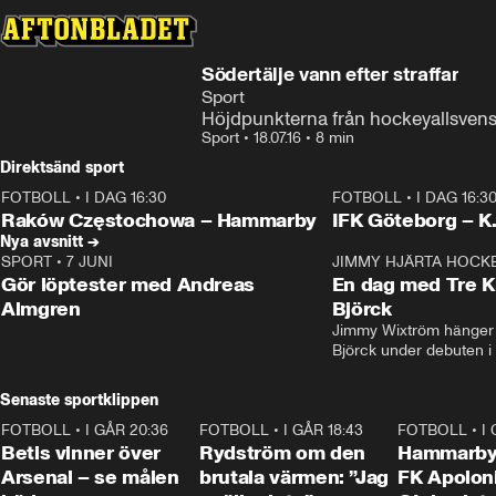
Södertälje vann efter straffar
Sport
Höjdpunkterna från hockeyallsvens
Sport
•
18.07.16
•
8 min
Direktsänd sport
FOTBOLL
•
I DAG 16:30
FOTBOLL
•
I DAG 16:3
Plus
Plus
Raków Częstochowa – Hammarby
IFK Göteborg – K
Nya avsnitt →
SPORT
•
7 JUNI
16:36
JIMMY HJÄRTA HOCK
Gör löptester med Andreas
En dag med Tre K
Almgren
Björck
Jimmy Wixtröm hänger 
Björck under debuten i
Senaste sportklippen
FOTBOLL
•
I GÅR 20:36
1:30
FOTBOLL
•
I GÅR 18:43
0:46
FOTBOLL
•
I
Betis vinner över
Rydström om den
Hammarby 
Arsenal – se målen
brutala värmen: ”Jag
FK Apoloni