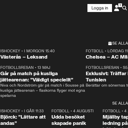
Logga in
SE ALLA
ISHOCKEY
•
I MORGON 15:40
FOTBOLL
•
LÖRDAG 11
Plus
Plus
Västerås – Leksand
Chelsea – AC M
3
FOTBOLLSRESAN
•
13 MAJ
33:19
FOTBOLLSRESAN
•
S5
Går på match på kusliga
Exklusivt: Träffar
jättearenan: ”Väldigt speciellt”
Tunisien
Niva och Nordström går på match i Sousse på 
Berättar om sönernas tu
kusliga jättearenan – flaskorna flyger mot egna 
spelarna 
SE ALLA
1
ISHOCKEY
•
I GÅR 11:33
2:08
FOTBOLL
•
4 AUGUSTI
0:21
FOTBOLL
•
4
Björck: ”Lättare att
Udda besöket
Mjällby t
andas”
skapade panik
ledning på 