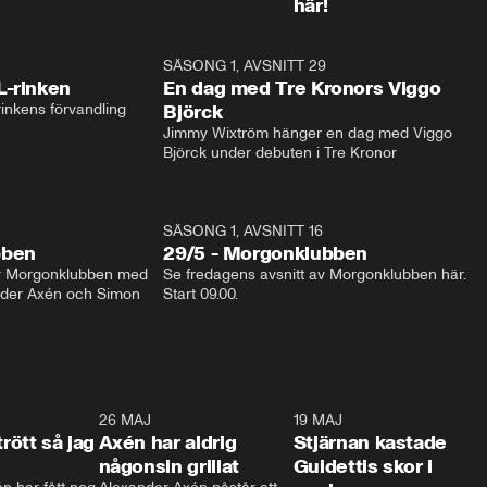
här!
1:04
SÄSONG 1, AVSNITT 29
17:3
L-rinken
En dag med Tre Kronors Viggo
inkens förvandling
Björck
Jimmy Wixtröm hänger en dag med Viggo 
Björck under debuten i Tre Kronor
SÄSONG 1, AVSNITT 16
bben
29/5 - Morgonklubben
av Morgonklubben med 
Se fredagens avsnitt av Morgonklubben här. 
nder Axén och Simon 
Start 09.00. 
0:30
26 MAJ
0:31
19 MAJ
0:4
trött så jag
Axén har aldrig
Stjärnan kastade
någonsin grillat
Guidettis skor i