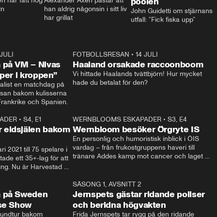
 har fått nog 
Alexander Axén påstår att 
poolen
ln
han aldrig någonsin i sitt liv 
John Guidetti om stjärnans 
har grillat
utfall: ”Fick fiska upp”
 JULI
36:52
FOTBOLLSRESAN
•
14 JULI
0:3
 på VM – Nivas
Haaland orsakade raccoonboom
yper i kroppen”
Vi hittade Haalands tvättbjörn! Hur mycket 
hade du betalat för den?
list en matchdag på 
esan bakom kulisserna 
på semifinalen mellan Frankrike och Spanien. 
ADER
•
S4, E1
32:14
WERNBLOOMS ESKAPADER
•
S3, E4
33:1
Plus
 eldsjälen bakom
Wernbloom besöker Örgryte IS
En personlig och humoristisk inblick i ÖIS 
vardag – från frukostgruppens haveri till 
i 2021 till 75 spelare i 
tränare Addes kamp mot cancer och laget 
de ett 35+-lag för att 
som siktar mot Allsvenskan.
ing. Nu är Harvestad 
ch Wernbloom kliver 
14:14
SÄSONG 1, AVSNITT 2
24:5
a på Sweden
Jernspets gästar ridande poliser
rse Show
och beridna högvakten
rundtur bakom 
Frida Jernspets tar rygg på den ridande 