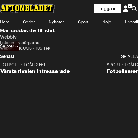
Logga in
Hem
Serier
Nyheter
Sport
Nöje
Livsstil
Här räddas de till slut
Webbtv
Estonia - ytbärgarna
Se mer
Webbtv
•
18.07.16
•
105 sek
Senast
SE ALLA
FOTBOLL
•
I GÅR 21:51
0:31
SPORT
•
I GÅR 
Värsta rivalen intresserade
Fotbollsar