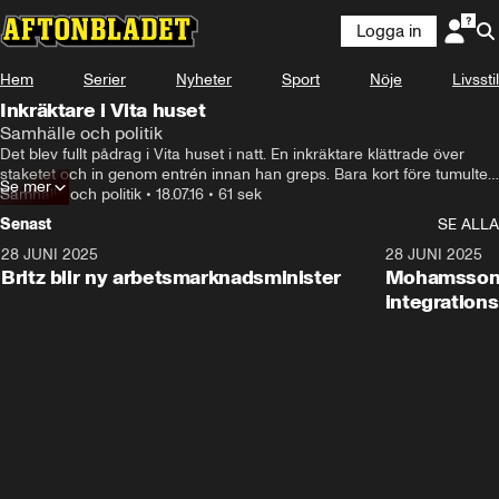
Logga in
Hem
Serier
Nyheter
Sport
Nöje
Livsstil
Inkräktare i Vita huset
Samhälle och politik
Det blev fullt pådrag i Vita huset i natt. En inkräktare klättrade över 
staketet och in genom entrén innan han greps. Bara kort före tumultet 
Se mer
lämnade president Barack Obama och hans döttrar Washington.
Samhälle och politik
•
18.07.16
•
61 sek
Senast
SE ALLA
28 JUNI 2025
1:48
28 JUNI 2025
Britz blir ny arbetsmarknadsminister
Mohamsson b
integration