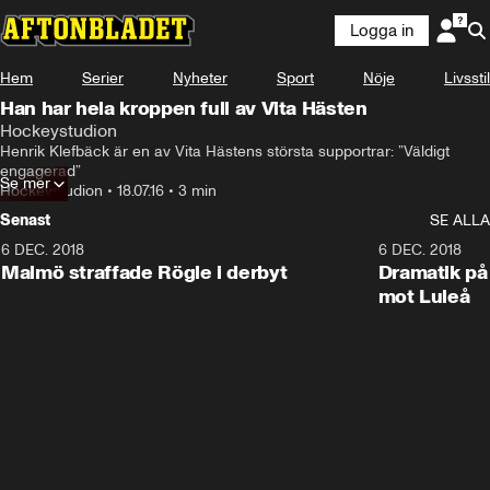
Logga in
Hem
Serier
Nyheter
Sport
Nöje
Livsstil
Han har hela kroppen full av Vita Hästen
Hockeystudion
Henrik Klefbäck är en av Vita Hästens största supportrar: ”Väldigt 
engagerad”
Se mer
Hockeystudion
•
18.07.16
•
3 min
Senast
SE ALLA
6 DEC. 2018
0:50
6 DEC. 2018
Malmö straffade Rögle i derbyt
Dramatik på
mot Luleå