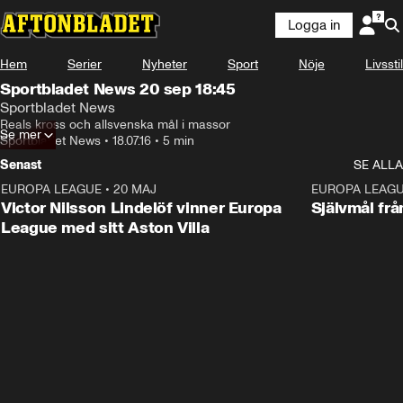
Logga in
Hem
Serier
Nyheter
Sport
Nöje
Livsstil
Sportbladet News 20 sep 18:45
Sportbladet News
Reals kross och allsvenska mål i massor
Se mer
Sportbladet News
•
18.07.16
•
5 min
Senast
SE ALLA
EUROPA LEAGUE
•
20 MAJ
1:32
EUROPA LEAG
Victor Nilsson Lindelöf vinner Europa
Självmål frå
League med sitt Aston Villa