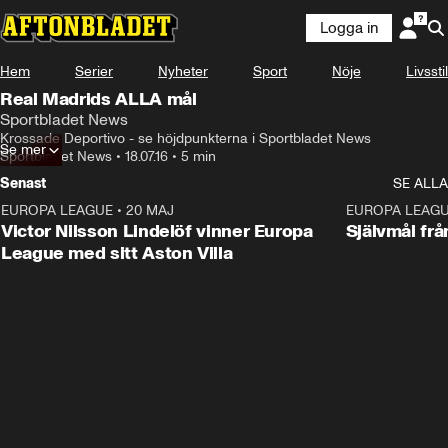
Logga in
Hem
Serier
Nyheter
Sport
Nöje
Livsstil
Real Madrids ALLA mål
Sportbladet News
Krossade Deportivo - se höjdpunkterna i Sportbladet News
Se mer
Sportbladet News
•
18.07.16
•
5 min
Senast
SE ALLA
EUROPA LEAGUE
•
20 MAJ
1:32
EUROPA LEAG
Victor Nilsson Lindelöf vinner Europa
Självmål frå
League med sitt Aston Villa