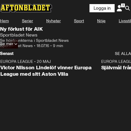
Logga in
Hem
Serier
Nyheter
Sport
Nöje
Livsstil
Ny förlust för AIK
Sportbladet News
Se höjdpunkterna i Sportbladet News
Se mer
Sportbladet News
•
18.07.16
•
9 min
Senast
SE ALLA
EUROPA LEAGUE
•
20 MAJ
1:32
EUROPA LEAG
Victor Nilsson Lindelöf vinner Europa
Självmål frå
League med sitt Aston Villa