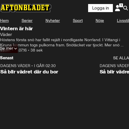
Logga in
Hem
Serier
Nyheter
Sport
Nöje
Livsstil
Vintern är här
Väder
Höstens första snö har fallit rejält i nordligaste Norrland. I Vittangi i 
Kiruna kommun togs pulkorna fram. Snötäcket var tjockt. Mer snö 
Se mer
väntas i natt.
Väder
•
18.07.16
•
38 sek
Senast
SE ALLA
DAGENS VÄDER
•
I GÅR 02:30
1:06
DAGENS VÄDE
Så blir vädret där du bor
Så blir vädr