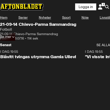
Logga in
Hem
Serier
Nyheter
Sport
Nöje
Livsstil
21-09-14 Chievo-Parma Sammandrag
Fotboll
21-09-14 Chievo-Parma Sammandrag
Se mer
Fotboll
•
18.07.16
•
114 sek
Senast
SE ALLA
I DAG 19:55
0:29
I DAG 19:55
Blåvitt tvingas utrymma Gamla Ullevi
”Vi visste 