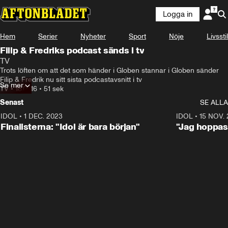
Logga in
Hem
Serier
Nyheter
Sport
Nöje
Livsstil
Filip & Fredriks podcast sänds i tv
TV
Trots löften om att det som händer i Globen stannar i Globen sänder 
Filip & Fredrik nu sitt sista podcastavsnitt i tv
Se mer
TV
•
18.07.16
•
51 sek
Senast
SE ALLA
IDOL
•
1 DEC. 2023
0:56
IDOL
•
15 NOV.
Finalisterna: "Idol är bara början"
"Jag hoppas 