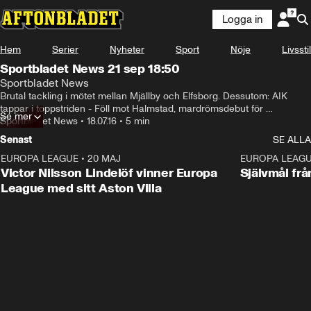
Logga in
Hem
Serier
Nyheter
Sport
Nöje
Livsstil
Sportbladet News 21 sep 18:50
Sportbladet News
Brutal tackling i mötet mellan Mjällby och Elfsborg. Dessutom: AIK 
tappar i toppstriden - Föll mot Halmstad, mardrömsdebut för 
Se mer
rekordunge målvakten, ett hjärtvärmande målfirande en galen Gattuso.
Sportbladet News
•
18.07.16
•
5 min
Senast
SE ALLA
EUROPA LEAGUE
•
20 MAJ
1:32
EUROPA LEAG
Victor Nilsson Lindelöf vinner Europa
Självmål frå
League med sitt Aston Villa