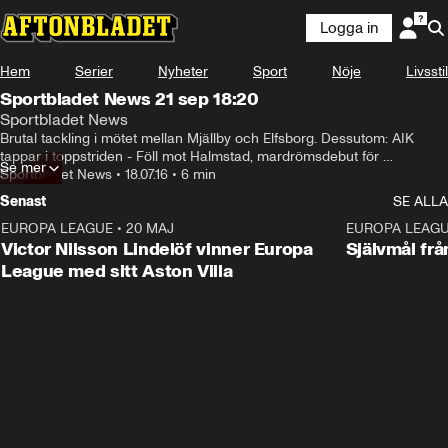
Logga in
Hem
Serier
Nyheter
Sport
Nöje
Livsstil
Sportbladet News 21 sep 18:20
Sportbladet News
Brutal tackling i mötet mellan Mjällby och Elfsborg. Dessutom: AIK 
tappar i toppstriden - Föll mot Halmstad, mardrömsdebut för 
Se mer
rekordunge målvakten, ett hjärtvärmande målfirande en galen Gattuso.
Sportbladet News
•
18.07.16
•
6 min
Senast
SE ALLA
EUROPA LEAGUE
•
20 MAJ
1:32
EUROPA LEAG
Victor Nilsson Lindelöf vinner Europa
Självmål frå
League med sitt Aston Villa