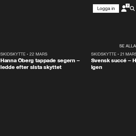
Logga in
SE ALLA
9
SKIDSKYTTE
•
22 MARS
0:55
SKIDSKYTTE
•
21 MAR
Hanna Öberg tappade segern –
Svensk succé – 
ledde efter sista skyttet
igen