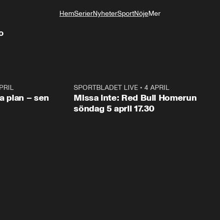
Hem
Serier
Nyheter
Sport
Nöje
Mer
Livsstil
o
PRIL
1:03
SPORTBLADET LIVE
•
4 APRIL
1:0
va plan – sen
Missa inte: Red Bull Homerun
söndag 5 april 17.30