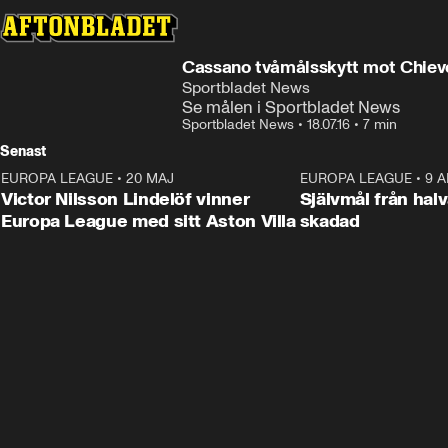
Cassano tvåmålsskytt mot Chiev
Sportbladet News
Se målen i Sportbladet News
Sportbladet News
•
18.07.16
•
7 min
Senast
EUROPA LEAGUE
•
20 MAJ
1:32
EUROPA LEAGUE
•
9 A
Victor Nilsson Lindelöf vinner
Självmål från hal
Europa League med sitt Aston Villa
skadad