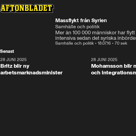
Massflykt från Syrien
Samhälle och politik
Mer än 100 000 människor har flytt u
intensiva sedan det syriska inbörde
Samhälle och politik
•
18.07.16
•
70 sek
Senast
28 JUNI 2025
1:48
28 JUNI 2025
Britz blir ny
Mohamsson blir n
arbetsmarknadsminister
och integrationsm