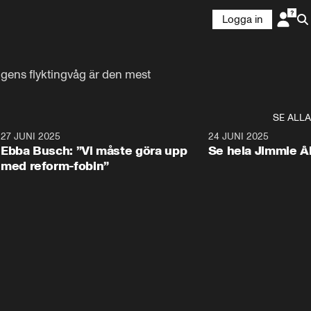
Logga in
lgens flyktingvåg är den mest 
SE ALLA
1
27 JUNI 2025
1:24
24 JUNI 2025
Ebba Busch: ”Vi måste göra upp
Se hela Jimmie Å
med reform-fobin”