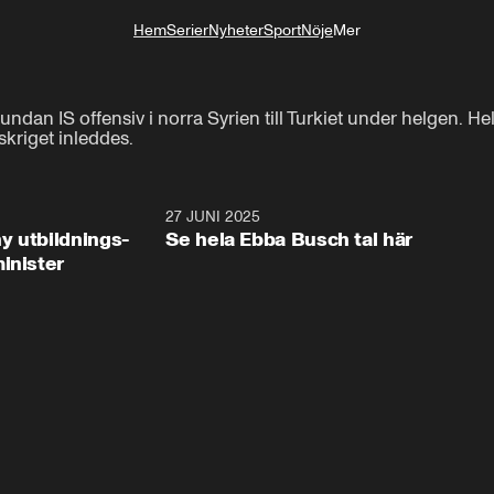
Hem
Serier
Nyheter
Sport
Nöje
Mer
Livsstil
ndan IS offensiv i norra Syrien till Turkiet under helgen. He
skriget inleddes.
2:28
27 JUNI 2025
32:2
y utbildnings-
Se hela Ebba Busch tal här
inister