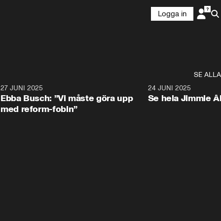
Logga in
SE ALLA
1
27 JUNI 2025
1:24
24 JUNI 2025
Ebba Busch: ”Vi måste göra upp
Se hela Jimmie Å
med reform-fobin”