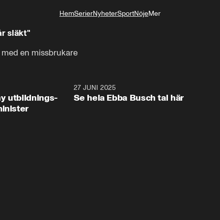
Hem
Serier
Nyheter
Sport
Nöje
Mer
Livsstil
r släkt"
p med en missbrukare
2:28
27 JUNI 2025
32:2
y utbildnings-
Se hela Ebba Busch tal här
inister