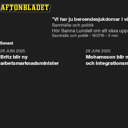
"Vi har ju beroendesjukdomar i vå
Samhälle och politik
Hör Sanna Lundell om att växa up
Samhälle och politik
•
18.07.16
•
3 min
Senast
28 JUNI 2025
1:48
28 JUNI 2025
Britz blir ny
Mohamsson blir n
arbetsmarknadsminister
och integrationsm