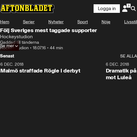
Logga in
Hem
Serier
Nyheter
Sport
Nöje
Livsstil
Följ Sveriges mest taggade supporter
Hockeystudion
Gaddad till tänderna
Se mer
Hockeystudion
•
18.07.16
•
44 min
Senast
SE ALLA
6 DEC. 2018
0:50
6 DEC. 2018
Malmö straffade Rögle i derbyt
Dramatik på
mot Luleå