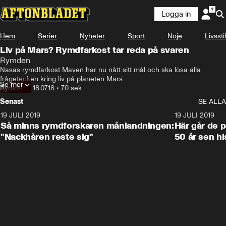
Logga in
Hem
Serier
Nyheter
Sport
Nöje
Livsstil
Liv på Mars? Rymdfarkost tar reda på svaren
Rymden
Nasas rymdfarkost Maven har nu nått sitt mål och ska lösa alla 
frågetecken kring liv på planeten Mars.
Se mer
Rymden
•
18.07.16
•
70 sek
Senast
SE ALLA
19 JULI 2019
1:14
19 JULI 2019
Så minns rymdforskaren månlandningen:
Här går de 
"Nackhåren reste sig"
50 år sen hi