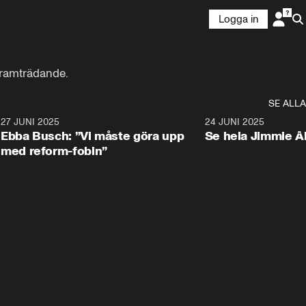
Logga in
t framträdande.
SE ALLA
1
27 JUNI 2025
1:24
24 JUNI 2025
Ebba Busch: ”Vi måste göra upp
Se hela Jimmie Å
med reform-fobin”