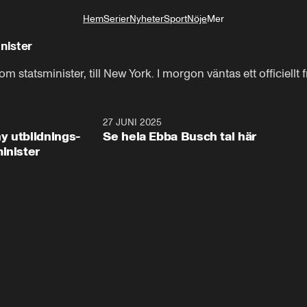
Hem
Serier
Nyheter
Sport
Nöje
Mer
Livsstil
nister
om statsminister, till New York. I morgon väntas ett officiell
2:28
27 JUNI 2025
32:2
y utbildnings-
Se hela Ebba Busch tal här
inister