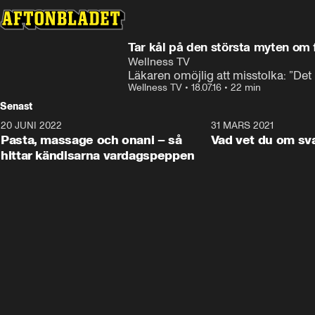
Tar kål på den största myten om 
Wellness TV
Läkaren omöjlig att misstolka: ”Det
Wellness TV
•
18.07.16
•
22 min
Senast
20 JUNI 2022
2:21
31 MARS 2021
Pasta, massage och onani – så
Vad vet du om sv
hittar kändisarna vardagspeppen