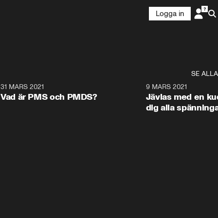
Logga in
SE ALLA
1
31 MARS 2021
1:24
9 MARS 2021
Vad är PMS och PMDS?
Jävlas med en ku
dig alla spänning