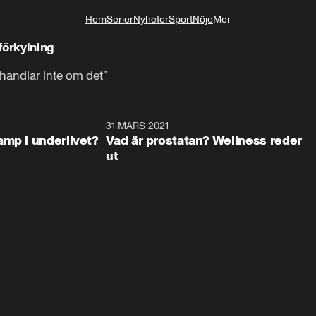
Hem
Serier
Nyheter
Sport
Nöje
Mer
Livsstil
förkylning
 handlar inte om det”
1:19
31 MARS 2021
1:2
amp i underlivet?
Vad är prostatan? Wellness reder
ut