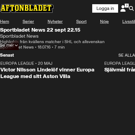
Logga in
Hem
Serier
Nyheter
Sport
Nöje
Livsstil
Sportbladet News 22 sept 22.15
Sportbladet News
Highlights från kvällens matcher i SHL och allsvenskan
Se mer
Sportbladet News
•
18.07.16
•
7 min
Senast
SE ALLA
EUROPA LEAGUE
•
20 MAJ
1:32
EUROPA LEAG
Victor Nilsson Lindelöf vinner Europa
Självmål frå
League med sitt Aston Villa