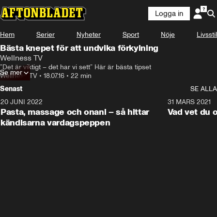
Logga in
Hem
Serier
Nyheter
Sport
Nöje
Livsstil
Bästa knepet för att undvika förkylning
Wellness TV
”Det är viktigt – det har vi sett” Här är bästa tipset
Se mer
Wellness TV
•
18.07.16
•
22 min
Senast
SE ALLA
20 JUNI 2022
2:21
31 MARS 2021
Pasta, massage och onani – så hittar
Vad vet du 
kändisarna vardagspeppen