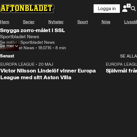
Logga in
Hem
Serier
Nyheter
Sport
Nöje
Livsstil
Snygga zorro-målet i SSL
Sportbladet News
Se målet i Sportbladet News
Se mer
Sportbladet News
•
18.07.16
•
8 min
Senast
SE ALLA
EUROPA LEAGUE
•
20 MAJ
1:32
EUROPA LEAG
Victor Nilsson Lindelöf vinner Europa
Självmål frå
League med sitt Aston Villa