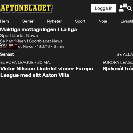
Logga in
Hem
Serier
Nyheter
Sport
Nöje
Livsstil
Mäktiga mottagningen i La liga
Sportbladet News
Se händelsen i Sportbladet News
Se mer
Sportbladet News
•
18.07.16
•
8 min
Senast
SE ALLA
EUROPA LEAGUE
•
20 MAJ
1:32
EUROPA LEAG
Victor Nilsson Lindelöf vinner Europa
Självmål frå
League med sitt Aston Villa