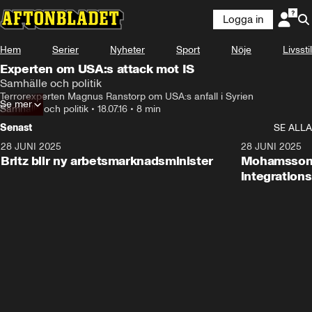
Logga in
Hem
Serier
Nyheter
Sport
Nöje
Livsstil
Experten om USA:s attack mot IS
Samhälle och politik
Terrorexperten Magnus Ranstorp om USA:s anfall i Syrien
Se mer
Samhälle och politik
•
18.07.16
•
8 min
Senast
SE ALLA
28 JUNI 2025
1:48
28 JUNI 2025
Britz blir ny arbetsmarknadsminister
Mohamsson b
integration