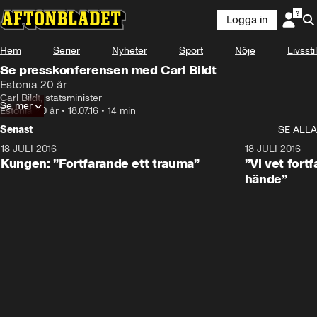
Logga in
Hem
Serier
Nyheter
Sport
Nöje
Livsstil
Se presskonferensen med Carl Bildt
Estonia 20 år
Carl Bildt, statsminister
Se mer
Estonia 20 år
•
18.07.16
•
14 min
Senast
SE ALLA
18 JULI 2016
3:21
18 JULI 2016
Kungen: ”Fortfarande ett trauma”
”Vi vet fort
hände”