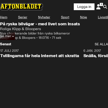
Logga in
Hem
Serier
Nyheter
Sport
Nöje
Livsstil
På ryska bilvägar - med livet som insats
Roliga Klipp & Bloopers
Nya chockerande bilder från ryska bilkameror
Se mer
Roliga Klipp & Bloopers
•
18.07.16
•
71 sek
Senast
SE ALLA
17 JULI 2017
0:29
6 JAN. 2017
Tvillingarna får hela internet att skratta
Snälla, förs