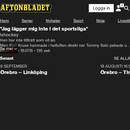
Logga in
Hem
Serier
Nyheter
Sport
Nöje
Livsstil
”Jag lägger mig inte i det sportsliga”
Ishockey
Han har inte tillträtt som vd än.

Men Kjell Kruse hamnade i hetluften direkt när Tommy Salo pekade ut 
Se mer
honom som anledningen till att ha sa upp sig.

Ishockey
•
18.07.16
•
135 sek
– Jag tycker inte att jag har lagt mig i det sportsliga, säger Kruse.
Senast
SE ALLA
9 SEPTEMBER
18 AUGUSTI 16:
Plus
Plus
Örebro – Linköping
Örebro – Ti