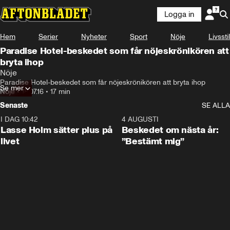
Logga in
Hem
Serier
Nyheter
Sport
Nöje
Livsstil
Paradise Hotel-beskedet som får nöjeskrönikören att
bryta ihop
Nöje
Paradise Hotel-beskedet som får nöjeskrönikören att bryta ihop
Se mer
Nöje
•
18.07.16
•
17 min
Senaste
SE ALLA
I DAG 10:42
1:04
4 AUGUSTI
Lasse Holm sätter plus på
Beskedet om nästa år:
livet
”Bestämt mig”